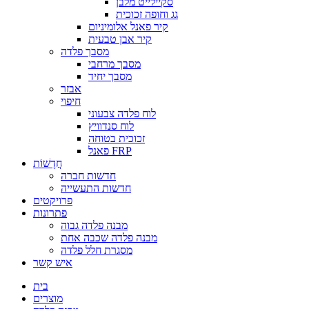
סקיילייט מלבן
גג וחופה זכוכית
קיר פאנל אלומיניום
קיר אבן טבעית
מסבך פלדה
מסבך מרחבי
מסבך יחיד
אבזר
חיפוי
לוח פלדה צבעוני
לוח סנדוויץ
זכוכית בטוחה
פאנל FRP
חֲדָשׁוֹת
חדשות חברה
חדשות התעשייה
פרויקטים
פתרונות
מבנה פלדה גבוה
מבנה פלדה שכבה אחת
מסגרת חלל פלדה
איש קשר
בית
מוצרים