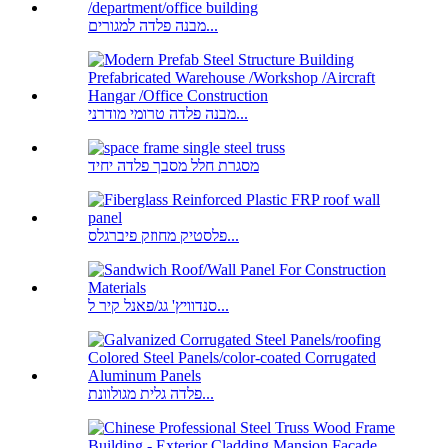
מבנה פלדה למגורים...
מבנה פלדה טרומי מודרני...
מסגרת חלל מסבך פלדה יחיד
פלסטיק מחוזק פיברגלס...
סנדוויץ' גג/פאנל קיר ל...
פלדה גלית מגולוונת...