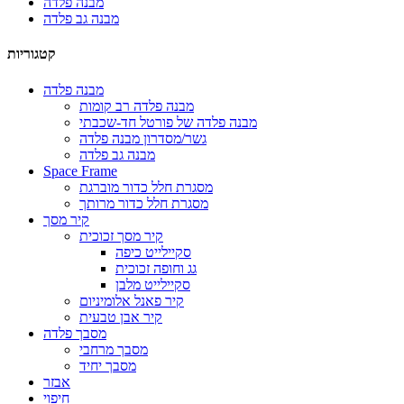
מבנה פלדה
מבנה גב פלדה
קטגוריות
מבנה פלדה
מבנה פלדה רב קומות
מבנה פלדה של פורטל חד-שכבתי
גשר/מסדרון מבנה פלדה
מבנה גב פלדה
Space Frame
מסגרת חלל כדור מוברגת
מסגרת חלל כדור מרותך
קיר מסך
קיר מסך זכוכית
סקיילייט כיפה
גג וחופה זכוכית
סקיילייט מלבן
קיר פאנל אלומיניום
קיר אבן טבעית
מסבך פלדה
מסבך מרחבי
מסבך יחיד
אבזר
חיפוי