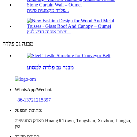
פלדה מקצועית סינית...
עיצוב אופנה חדש לעץ...
מבנה גב פלדה
מבנה גב פלדה למסוע
WhatsApp/Wechat:
+86-13721215397
כתובת המפעל:
פארק התעשייה HuangJi Town, Tongshan, Xuzhou, Jiangsu,
סין
כתובת משרד: