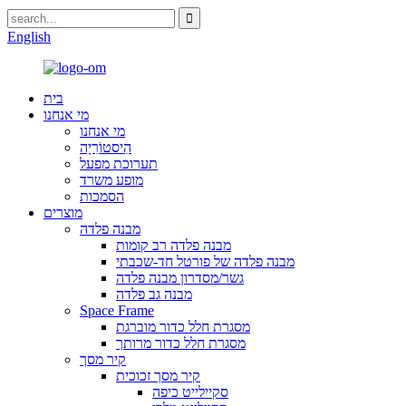
English
בית
מי אנחנו
מי אנחנו
הִיסטוֹרִיָה
תערוכת מפעל
מופע משרד
הסמכות
מוצרים
מבנה פלדה
מבנה פלדה רב קומות
מבנה פלדה של פורטל חד-שכבתי
גשר/מסדרון מבנה פלדה
מבנה גב פלדה
Space Frame
מסגרת חלל כדור מוברגת
מסגרת חלל כדור מרותך
קיר מסך
קיר מסך זכוכית
סקיילייט כיפה