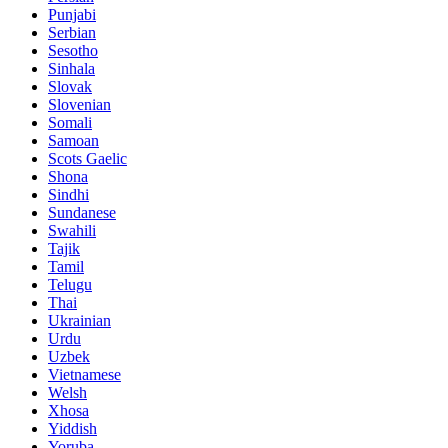
Punjabi
Serbian
Sesotho
Sinhala
Slovak
Slovenian
Somali
Samoan
Scots Gaelic
Shona
Sindhi
Sundanese
Swahili
Tajik
Tamil
Telugu
Thai
Ukrainian
Urdu
Uzbek
Vietnamese
Welsh
Xhosa
Yiddish
Yoruba